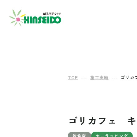
TOP
---
施工実績
---
ゴリカ
ゴリカフェ キ
飲食店
カーラッピング