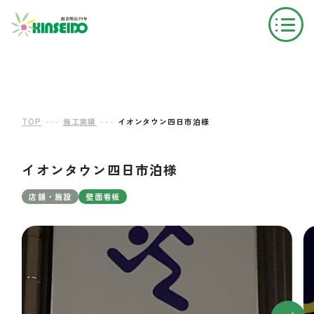
---
---
TOP
施工実績
イオンタウン四日市泊様
イオンタウン四日市泊様
店舗・施設
壁面看板