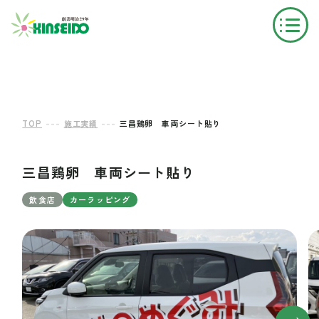
---
---
TOP
施工実績
三昌鶏卵 車両シート貼り
三昌鶏卵 車両シート貼り
飲食店
カーラッピング