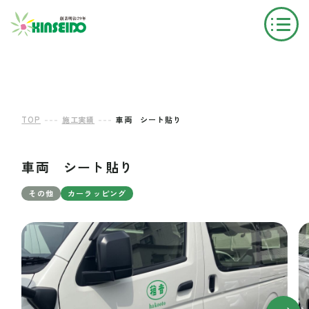
---
---
TOP
施工実績
車両 シート貼り
車両 シート貼り
その他
カーラッピング