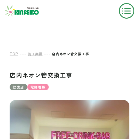
---
---
TOP
施工実績
店内ネオン管交換工事
店内ネオン管交換工事
飲食店
電飾看板