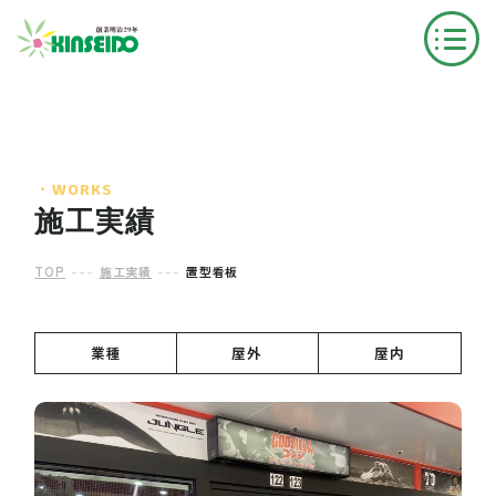
・WORKS
施工実績
---
---
TOP
施工実績
置型看板
業種
屋外
屋内