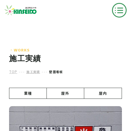
・WORKS
施工実績
---
---
TOP
施工実績
壁面看板
業種
屋外
屋内